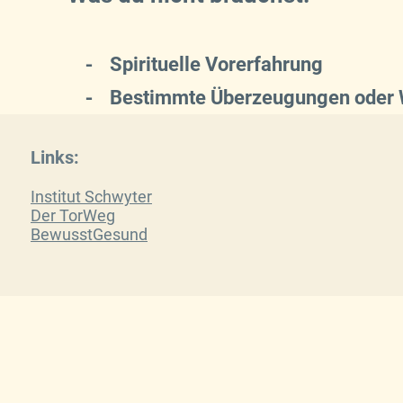
⁃
Spirituelle Vorerfahrung
⁃
Bestimmte Überzeugungen oder W
⁃
Mut zu Perfektion – nur Mut zur E
Links:
Institut Schwyter
Der TorWeg
BewusstGesund